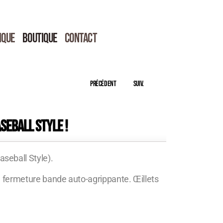
IQUE
BOUTIQUE
CONTACT
Précédent
Suiv.
seball Style !
seball Style).
p™ fermeture bande auto-agrippante. Œillets